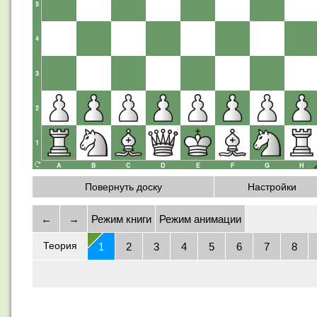
Повернуть доску
Настройки
←
→
Режим книги
Режим анимации
Теория
1
2
3
4
5
6
7
8