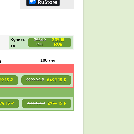
Купить
339.15
399.00
RUB
за
RUB
д
100 лет
99.15 ₽
8499.15 ₽
9999.00 ₽
274.15 ₽
2974.15 ₽
3499.00 ₽