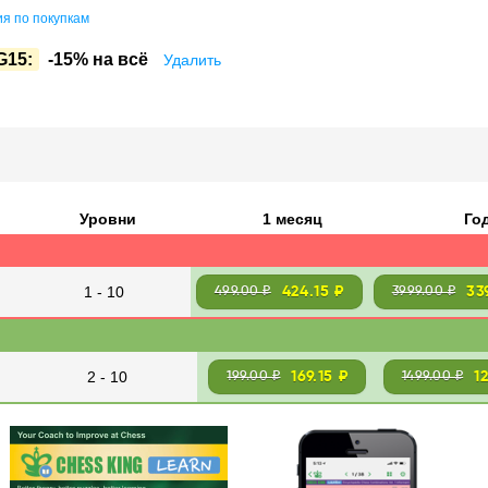
я по покупкам
G15:
-15% на всё
Удалить
Уровни
1 месяц
Го
1 - 10
424.15 ₽
33
499.00 ₽
3999.00 ₽
2 - 10
169.15 ₽
1
199.00 ₽
1499.00 ₽