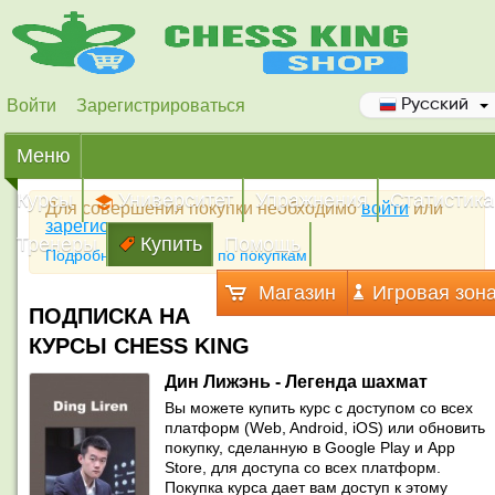
Войти
Зарегистрироваться
Русский
Меню
Курсы
Университет
Упражнения
Статистика
Для совершения покупки необходимо
войти
или
зарегистрироваться
Тренеры
Купить
Помощь
Подробная инструкция по покупкам
Магазин
Игровая зон
ПОДПИСКА НА
КУРСЫ CHESS KING
Дин Лижэнь - Легенда шахмат
Вы можете купить курс с доступом со всех
платформ (Web, Android, iOS) или обновить
покупку, сделанную в Google Play и App
Store, для доступа со всех платформ.
Покупка курса дает вам доступ к этому