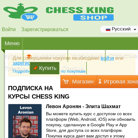
Войти
Зарегистрироваться
Русский
Меню
Курсы
Университет
Упражнения
Статистика
Для совершения покупки необходимо
войти
или
зарегистрироваться
Тренеры
Купить
Помощь
Подробная инструкция по покупкам
Магазин
Игровая зон
ПОДПИСКА НА
КУРСЫ CHESS KING
Левон Аронян - Элита Шахмат
Вы можете купить курс с доступом со всех
платформ (Web, Android, iOS) или обновить
покупку, сделанную в Google Play и App
Store, для доступа со всех платформ.
Покупка курса дает вам доступ к этому