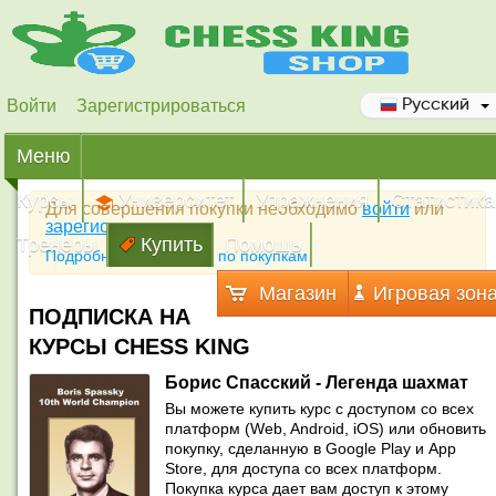
Войти
Зарегистрироваться
Русский
Меню
Курсы
Университет
Упражнения
Статистика
Для совершения покупки необходимо
войти
или
зарегистрироваться
Тренеры
Купить
Помощь
Подробная инструкция по покупкам
Магазин
Игровая зон
ПОДПИСКА НА
КУРСЫ CHESS KING
Борис Спасский - Легенда шахмат
Вы можете купить курс с доступом со всех
платформ (Web, Android, iOS) или обновить
покупку, сделанную в Google Play и App
Store, для доступа со всех платформ.
Покупка курса дает вам доступ к этому