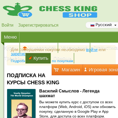
Войти
Зарегистрироваться
Русский
Меню
Курсы
Университет
Упражнения
Статистика
Для совершения покупки необходимо
войти
или
зарегистрироваться
Тренеры
Купить
Помощь
Подробная инструкция по покупкам
Магазин
Игровая зон
ПОДПИСКА НА
КУРСЫ CHESS KING
Василий Смыслов - Легенда
шахмат
Вы можете купить курс с доступом со всех
платформ (Web, Android, iOS) или обновить
покупку, сделанную в Google Play и App
Store, для доступа со всех платформ.