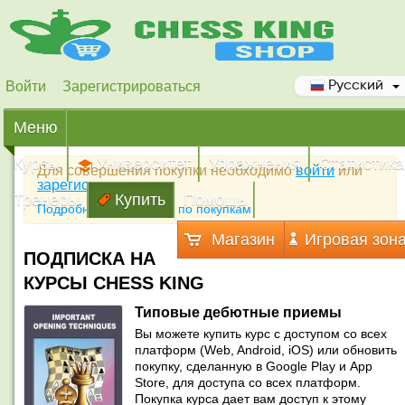
Войти
Зарегистрироваться
Русский
Меню
Курсы
Университет
Упражнения
Статистика
Для совершения покупки необходимо
войти
или
зарегистрироваться
Тренеры
Купить
Помощь
Подробная инструкция по покупкам
Магазин
Игровая зон
ПОДПИСКА НА
КУРСЫ CHESS KING
Типовые дебютные приемы
Вы можете купить курс с доступом со всех
платформ (Web, Android, iOS) или обновить
покупку, сделанную в Google Play и App
Store, для доступа со всех платформ.
Покупка курса дает вам доступ к этому