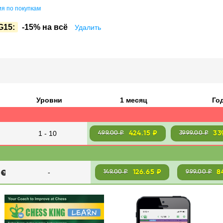
я по покупкам
G15:
-15% на всё
Удалить
Уровни
1 месяц
Го
1 - 10
424.15 ₽
33
499.00 ₽
3999.00 ₽
-
126.65 ₽
8
149.00 ₽
999.00 ₽