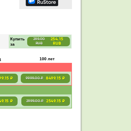
Купить
254.15
299.00
RUB
за
RUB
д
100 лет
99.15 ₽
8499.15 ₽
9999.00 ₽
49.15 ₽
2549.15 ₽
2999.00 ₽