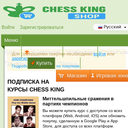
Войти
Зарегистрироваться
Русский
Меню
Курсы
Университет
Упражнения
Статистика
Для совершения покупки необходимо
войти
или
зарегистрироваться
Тренеры
Купить
Помощь
Подробная инструкция по покупкам
Магазин
Игровая зон
ПОДПИСКА НА
КУРСЫ CHESS KING
Миттельшпильные сражения в
партиях чемпионов
Вы можете купить курс с доступом со всех
платформ (Web, Android, iOS) или обновить
покупку, сделанную в Google Play и App
Store, для доступа со всех платформ.