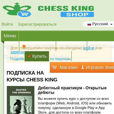
Войти
Зарегистрироваться
Русский
Меню
Курсы
Университет
Упражнения
Статистика
Для совершения покупки необходимо
войти
или
зарегистрироваться
Тренеры
Купить
Помощь
Подробная инструкция по покупкам
Магазин
Игровая зон
ПОДПИСКА НА
КУРСЫ CHESS KING
Дебютный практикум - Открытые
дебюты
Вы можете купить курс с доступом со всех
платформ (Web, Android, iOS) или обновить
покупку, сделанную в Google Play и App
Store, для доступа со всех платформ.