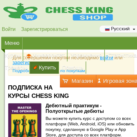
Войти
Зарегистрироваться
Русский
Меню
Курсы
Университет
Упражнения
Статистика
Для совершения покупки необходимо
войти
или
зарегистрироваться
Тренеры
Купить
Помощь
Подробная инструкция по покупкам
Магазин
Игровая зон
ПОДПИСКА НА
КУРСЫ CHESS KING
Дебютный практикум -
Полуоткрытые дебюты
Вы можете купить курс с доступом со всех
платформ (Web, Android, iOS) или обновить
покупку, сделанную в Google Play и App
Store, для доступа со всех платформ.