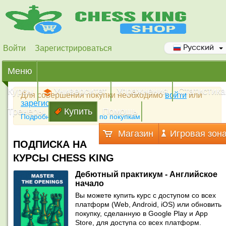
Войти
Зарегистрироваться
Русский
Меню
Курсы
Университет
Упражнения
Статистика
Для совершения покупки необходимо
войти
или
зарегистрироваться
Тренеры
Купить
Помощь
Подробная инструкция по покупкам
Магазин
Игровая зон
ПОДПИСКА НА
КУРСЫ CHESS KING
Дебютный практикум - Английское
начало
Вы можете купить курс с доступом со всех
платформ (Web, Android, iOS) или обновить
покупку, сделанную в Google Play и App
Store, для доступа со всех платформ.