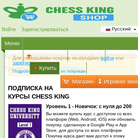
Войти
Зарегистрироваться
Русский
Меню
Курсы
Университет
Упражнения
Статистика
Для совершения покупки необходимо
войти
или
зарегистрироваться
Тренеры
Купить
Помощь
Подробная инструкция по покупкам
Магазин
Игровая зон
ПОДПИСКА НА
КУРСЫ CHESS KING
Уровень 1 - Новичок: с нуля до 200
Вы можете купить курс с доступом со всех
платформ (Web, Android, iOS) или обновить
покупку, сделанную в Google Play и App
Store, для доступа со всех платформ.
Покупка курса дает вам доступ к этому