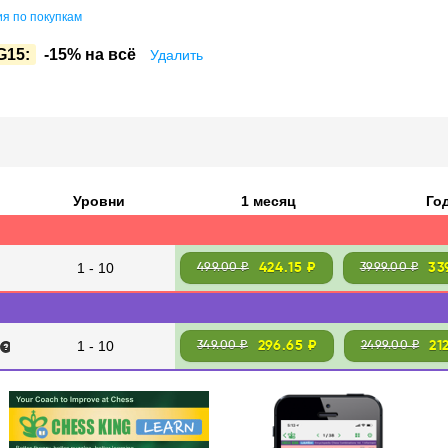
я по покупкам
G15:
-15% на всё
Удалить
Уровни
1 месяц
Го
1 - 10
424.15 ₽
33
499.00 ₽
3999.00 ₽
1 - 10
296.65 ₽
21
349.00 ₽
2499.00 ₽