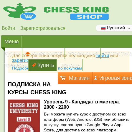
Войти
Зарегистрироваться
Русский
Меню
Курсы
Университет
Упражнения
Статистика
Для совершения покупки необходимо
войти
или
зарегистрироваться
Тренеры
Купить
Помощь
Подробная инструкция по покупкам
Магазин
Игровая зон
ПОДПИСКА НА
КУРСЫ CHESS KING
Уровень 9 - Кандидат в мастера:
2000 - 2200
Вы можете купить курс с доступом со всех
платформ (Web, Android, iOS) или обновить
покупку, сделанную в Google Play и App
Store, для доступа со всех платформ.