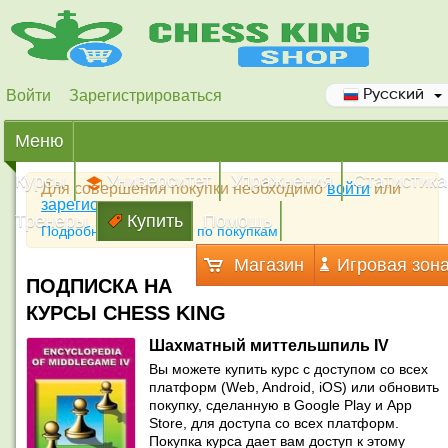
Войти
Зарегистрироваться
Русский
Меню
Курсы
Университет
Упражнения
Статистика
Для совершения покупки необходимо
войти
или
зарегистрироваться
Тренеры
Купить
Помощь
Подробная инструкция по покупкам
Магазин
Игровая зон
ПОДПИСКА НА
КУРСЫ CHESS KING
Шахматный миттельшпиль IV
Вы можете купить курс с доступом со всех
платформ (Web, Android, iOS) или обновить
покупку, сделанную в Google Play и App
Store, для доступа со всех платформ.
Покупка курса дает вам доступ к этому