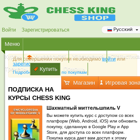
Войти
Зарегистрироваться
Русский
Меню
Курсы
Университет
Упражнения
Статистика
Для совершения покупки необходимо
войти
или
зарегистрироваться
Тренеры
Купить
Помощь
Подробная инструкция по покупкам
Магазин
Игровая зон
ПОДПИСКА НА
КУРСЫ CHESS KING
Шахматный миттельшпиль V
Вы можете купить курс с доступом со всех
платформ (Web, Android, iOS) или обновить
покупку, сделанную в Google Play и App
Store, для доступа со всех платформ.
Покупка курса дает вам доступ к этому