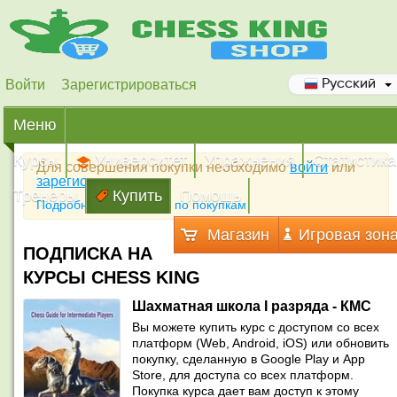
Войти
Зарегистрироваться
Русский
Меню
Курсы
Университет
Упражнения
Статистика
Для совершения покупки необходимо
войти
или
зарегистрироваться
Тренеры
Купить
Помощь
Подробная инструкция по покупкам
Магазин
Игровая зон
ПОДПИСКА НА
КУРСЫ CHESS KING
Шахматная школа I разряда - КМС
Вы можете купить курс с доступом со всех
платформ (Web, Android, iOS) или обновить
покупку, сделанную в Google Play и App
Store, для доступа со всех платформ.
Покупка курса дает вам доступ к этому