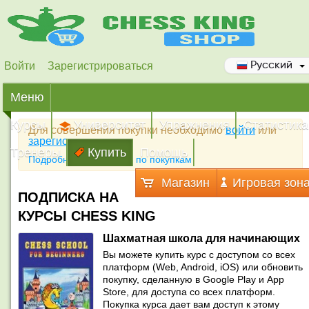
Войти
Зарегистрироваться
Русский
Меню
Курсы
Университет
Упражнения
Статистика
Для совершения покупки необходимо
войти
или
зарегистрироваться
Тренеры
Купить
Помощь
Подробная инструкция по покупкам
Магазин
Игровая зон
ПОДПИСКА НА
КУРСЫ CHESS KING
Шахматная школа для начинающих
Вы можете купить курс с доступом со всех
платформ (Web, Android, iOS) или обновить
покупку, сделанную в Google Play и App
Store, для доступа со всех платформ.
Покупка курса дает вам доступ к этому