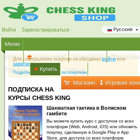
Войти
Зарегистрироваться
Русский
Меню
Курсы
Университет
Упражнения
Статистика
Для совершения покупки необходимо
войти
или
зарегистрироваться
Тренеры
Купить
Помощь
Подробная инструкция по покупкам
Магазин
Игровая зон
ПОДПИСКА НА
КУРСЫ CHESS KING
Шахматная тактика в Волжском
гамбите
Вы можете купить курс с доступом со всех
платформ (Web, Android, iOS) или обновить
покупку, сделанную в Google Play и App
Store, для доступа со всех платформ.