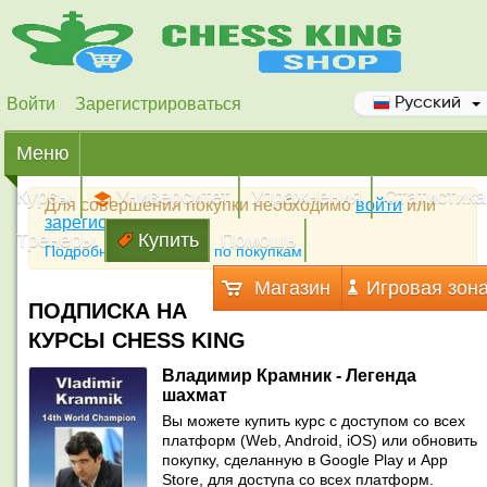
Войти
Зарегистрироваться
Русский
Меню
Курсы
Университет
Упражнения
Статистика
Для совершения покупки необходимо
войти
или
зарегистрироваться
Тренеры
Купить
Помощь
Подробная инструкция по покупкам
Магазин
Игровая зон
ПОДПИСКА НА
КУРСЫ CHESS KING
Владимир Крамник - Легенда
шахмат
Вы можете купить курс с доступом со всех
платформ (Web, Android, iOS) или обновить
покупку, сделанную в Google Play и App
Store, для доступа со всех платформ.