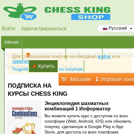
Войти
Зарегистрироваться
Русский
Меню
Курсы
Университет
Упражнения
Статистика
Для совершения покупки необходимо
войти
или
зарегистрироваться
Тренеры
Купить
Помощь
Подробная инструкция по покупкам
Магазин
Игровая зон
ПОДПИСКА НА
КУРСЫ CHESS KING
Энциклопедия шахматных
комбинаций 1 Информатор
Вы можете купить курс с доступом со всех
платформ (Web, Android, iOS) или обновить
покупку, сделанную в Google Play и App
Store, для доступа со всех платформ.