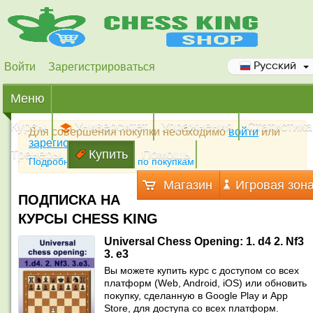
Войти
Зарегистрироваться
Русский
Меню
Курсы
Университет
Упражнения
Статистика
Для совершения покупки необходимо
войти
или
зарегистрироваться
Тренеры
Купить
Помощь
Подробная инструкция по покупкам
Магазин
Игровая зон
ПОДПИСКА НА
КУРСЫ CHESS KING
Universal Chess Opening: 1. d4 2. Nf3
3. e3
Вы можете купить курс с доступом со всех
платформ (Web, Android, iOS) или обновить
покупку, сделанную в Google Play и App
Store, для доступа со всех платформ.