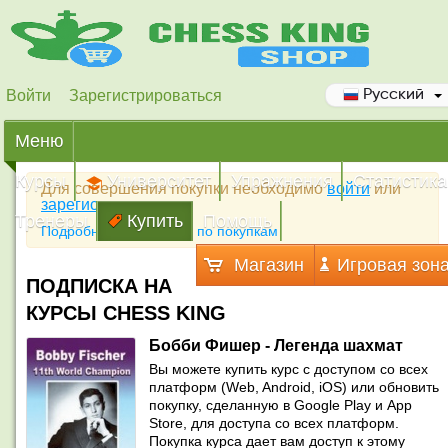
Войти
Зарегистрироваться
Русский
Меню
Курсы
Университет
Упражнения
Статистика
Для совершения покупки необходимо
войти
или
зарегистрироваться
Тренеры
Купить
Помощь
Подробная инструкция по покупкам
Магазин
Игровая зон
ПОДПИСКА НА
КУРСЫ CHESS KING
Бобби Фишер - Легенда шахмат
Вы можете купить курс с доступом со всех
платформ (Web, Android, iOS) или обновить
покупку, сделанную в Google Play и App
Store, для доступа со всех платформ.
Покупка курса дает вам доступ к этому