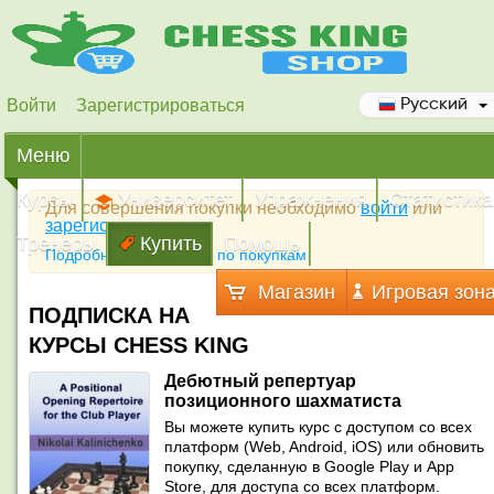
Войти
Зарегистрироваться
Русский
Меню
Курсы
Университет
Упражнения
Статистика
Для совершения покупки необходимо
войти
или
зарегистрироваться
Тренеры
Купить
Помощь
Подробная инструкция по покупкам
Магазин
Игровая зон
ПОДПИСКА НА
КУРСЫ CHESS KING
Дебютный репертуар
позиционного шахматиста
Вы можете купить курс с доступом со всех
платформ (Web, Android, iOS) или обновить
покупку, сделанную в Google Play и App
Store, для доступа со всех платформ.