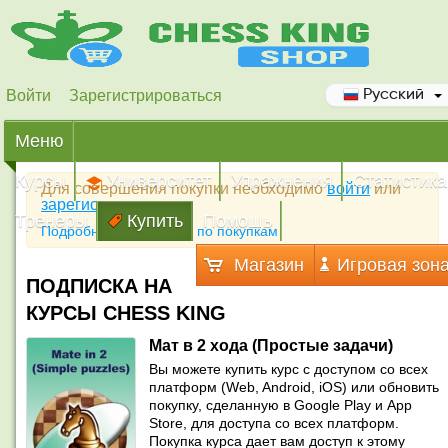
Войти
Зарегистрироваться
Русский
Меню
Курсы
Университет
Упражнения
Статистика
Для совершения покупки необходимо
войти
или
зарегистрироваться
Тренеры
Купить
Помощь
Подробная инструкция по покупкам
Магазин
Игровая зон
ПОДПИСКА НА
КУРСЫ CHESS KING
Мат в 2 хода (Простые задачи)
Вы можете купить курс с доступом со всех
платформ (Web, Android, iOS) или обновить
покупку, сделанную в Google Play и App
Store, для доступа со всех платформ.
Покупка курса дает вам доступ к этому