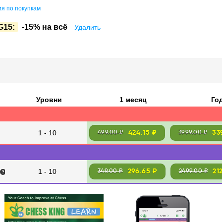
я по покупкам
G15:
-15% на всё
Удалить
Уровни
1 месяц
Го
1 - 10
424.15 ₽
33
499.00 ₽
3999.00 ₽
1 - 10
296.65 ₽
21
349.00 ₽
2499.00 ₽