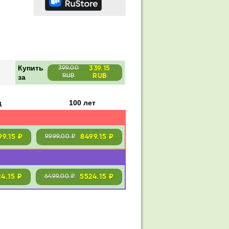
Купить
339.15
399.00
RUB
за
RUB
д
100 лет
99.15 ₽
8499.15 ₽
9999.00 ₽
24.15 ₽
5524.15 ₽
6499.00 ₽