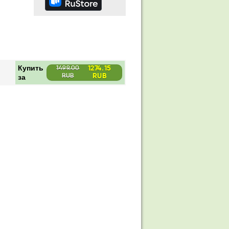
Купить
1274.15
1499.00
RUB
за
RUB