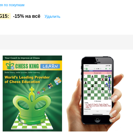
я по покупкам
G15:
-15% на всё
Удалить