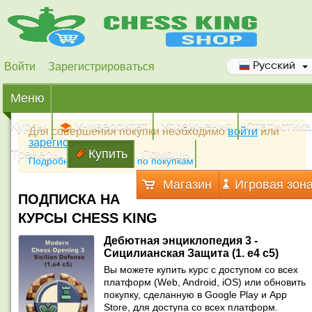
Войти
Зарегистрироваться
Русский
Меню
Курсы
Университет
Упражнения
Статистика
Для совершения покупки необходимо
войти
или
зарегистрироваться
Тренеры
Купить
Помощь
Подробная инструкция по покупкам
Магазин
Игровая зон
ПОДПИСКА НА
КУРСЫ CHESS KING
Дебютная энциклопедия 3 -
Сицилианская Защита (1. e4 c5)
Вы можете купить курс с доступом со всех
платформ (Web, Android, iOS) или обновить
покупку, сделанную в Google Play и App
Store, для доступа со всех платформ.