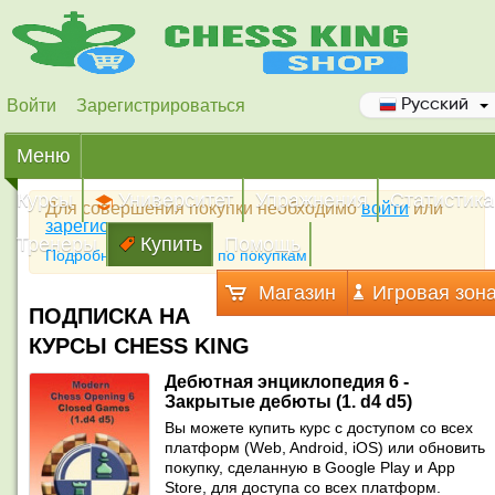
Войти
Зарегистрироваться
Русский
Меню
Курсы
Университет
Упражнения
Статистика
Для совершения покупки необходимо
войти
или
зарегистрироваться
Тренеры
Купить
Помощь
Подробная инструкция по покупкам
Магазин
Игровая зон
ПОДПИСКА НА
КУРСЫ CHESS KING
Дебютная энциклопедия 6 -
Закрытые дебюты (1. d4 d5)
Вы можете купить курс с доступом со всех
платформ (Web, Android, iOS) или обновить
покупку, сделанную в Google Play и App
Store, для доступа со всех платформ.