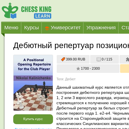
Меню
Курсы
Университет
Упражнения
Ст
Дебютный репертуар позицио
399.00 RUB
0 / 115
1700 - 2300
Теги: Дебют
Данный шахматный курс является от
построения дебютного репертуара ша
1, 2 или 3 взрослого разряда, играю
стремящегося к получению хорошей 
Дебютный репертуар за белых строитс
после первого хода 1. e2-e4. Черным
строится на Староиндийской защите в
Купить курс
классических Сицилианских вариантах 
Приводятся и рассматриваются и аль